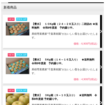
新着商品
NEW
PICK UP
【豊水】 １０Kg箱（２４～２８玉入り）二段詰め ★送
料無料 令和8年度産 予約賜り中。
果樹専業農家“千葉果樹園”がおいしい梨をお届けいたしま
す。
価格：6,900円(税込)
NEW
PICK UP
【豊水】 ５Kg箱（１４～１６玉入り） ★送料無料
令和8年度産 予約賜り中。
果樹専業農家“千葉果樹園”がおいしい梨をお届けいたしま
す。
価格：4,900円(税込)
NEW
PICK UP
【豊水】 ３Kg箱（９～１０玉入り） ★送料無料 令
和8年度産 予約賜り中。