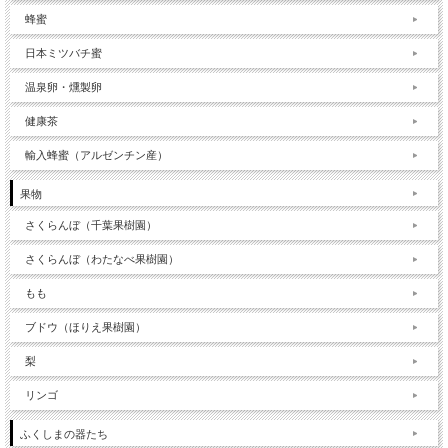
蜂蜜
日本ミツバチ蜜
温泉卵・燻製卵
健康茶
輸入蜂蜜（アルゼンチン産）
果物
さくらんぼ（千葉果樹園）
さくらんぼ（わたなべ果樹園）
もも
ブドウ（ほりえ果樹園）
梨
リンゴ
ふくしまの器たち