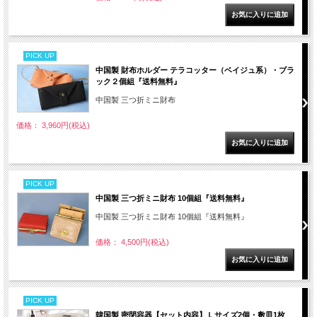
PICK UP
中国製 財布ホルダー テラコッター（ベイジュ系）・ブラ
ック２個組『送料無料』
中国製 三つ折ミニ財布
価格： 3,960円(税込)
PICK UP
中国製 三つ折ミニ財布 10個組『送料無料』
中国製 三つ折ミニ財布 10個組『送料無料』
価格： 4,500円(税込)
PICK UP
韓国製 密閉容器【セット内容】Ｌサイズ2個・敷皿1枚