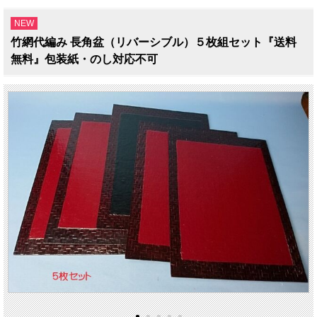
NEW
竹網代編み 長角盆（リバーシブル）５枚組セット『送料
無料』包装紙・のし対応不可