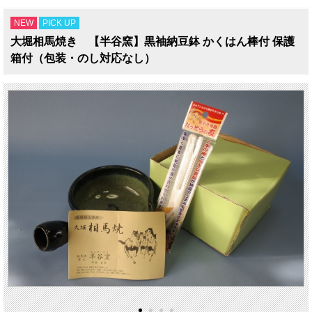
NEW
PICK UP
大堀相馬焼き 【半谷窯】黒袖納豆鉢 かくはん棒付 保護
箱付（包装・のし対応なし）