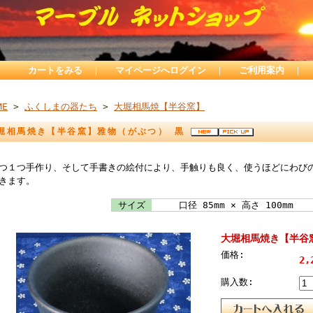
カートをみる
｜
マイページへログイン
｜
ご利用案内
｜
ME
>
ふくしまの器たち
>
大堀相馬焼【半谷窯】
堀相馬焼き【半谷窯】雅物（がぶつ） 黒
つ１つ手作り、そして手書きの絵付により、手触りも良く、使うほどにわび
きます。
サイズ
口径 85mm × 高さ 100mm
大堀相馬焼き【半谷
価格:
2,
購入数: