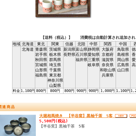
【送料（税込）】 消費税は自動計算され追加され
地域
北海道
東北
関東
信越
北陸
中部
関西
中国
北海道
青森県
茨城県
新潟県
富山県
静岡県
大阪府
鳥取県
徳
岩手県
栃木県
長野県
石川県
愛知県
京都府
島根県
香
秋田県
群馬県
福井県
三重県
滋賀県
岡山県
愛
宮城県
埼玉県
岐阜県
奈良県
広島県
高
山形県
千葉県
和歌山県
山口県
福島県
東京都
兵庫県
神奈川県
山梨県
料金
1,100円
800円
800円
800円
900円
900円
1,000円
1,100円
1,
関連商品
大堀相馬焼き 【半谷窯】黒袖千茶 5客
5,500円(税込)
【半谷窯】黒袖千茶 5客