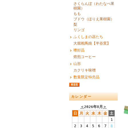
さくらんぼ（わたなべ果
樹園）
もも
ブドウ（ほりえ果樹園）
梨
リンゴ
ふくしまの器たち
大堀相馬焼【半谷窯】
嗜好品
焙煎コーヒー
山形
カクリキ味噌
数量限定特売品
カレンダー
＜
2026年8月
＞
日
月
火
水
木
金
土
1
2
3
4
5
6
7
8