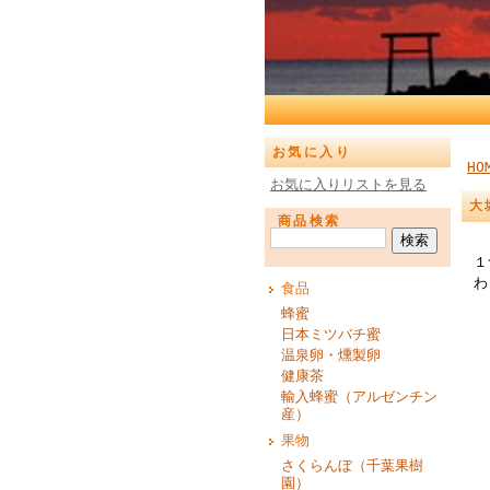
お気に入り
HO
お気に入りリストを見る
大
商品検索
１
わ
食品
蜂蜜
日本ミツバチ蜜
温泉卵・燻製卵
健康茶
輸入蜂蜜（アルゼンチン
産）
果物
さくらんぼ（千葉果樹
園）