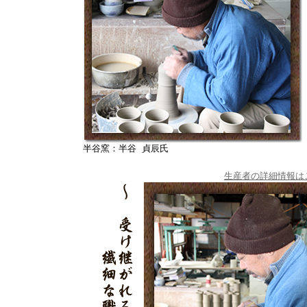
半谷窯：半谷 貞辰氏
生産者の詳細情報は