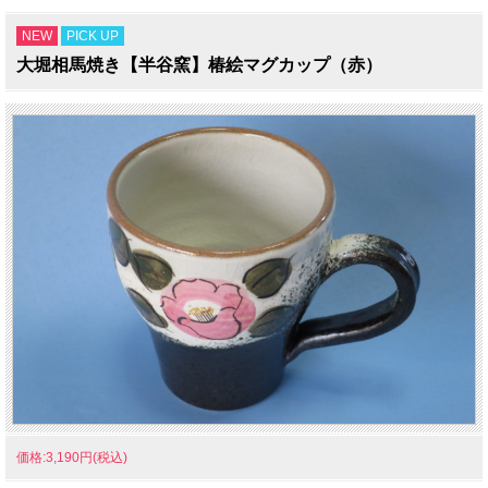
NEW
PICK UP
大堀相馬焼き【半谷窯】椿絵マグカップ（赤）
価格:3,190円(税込)