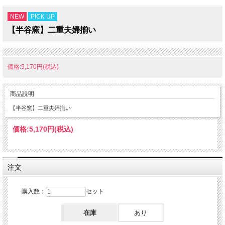
NEW
PICK UP
【半谷窯】二重夫婦揃い
価格:5,170円(税込)
商品説明
【半谷窯】二重夫婦揃い
価格:
5,170円
(税込)
注文
購入数：
セット
在庫
あり